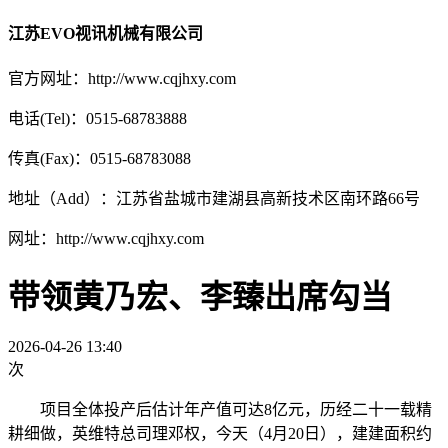
江苏EVO视讯机械有限公司
官方网址：http://www.cqjhxy.com
电话(Tel)：0515-68783888
传真(Fax)：0515-68783088
地址（Add）：江苏省盐城市建湖县高新技术区南环路66号
网址：http://www.cqjhxy.com
带领黄乃宏、李臻出席勾当
2026-04-26 13:40
次
项目全体投产后估计年产值可达8亿元，历经二十一载精
耕细做，英维特总司理邓权，今天（4月20日），建建面积约