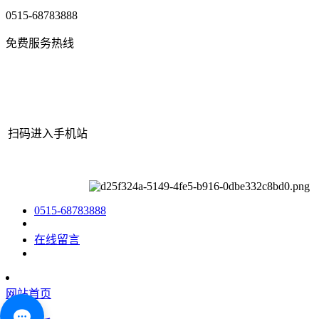
0515-68783888
免费服务热线
扫码进入手机站
网站地图
|
|
XML
|
© 2022 Copyright
江苏EVO视讯机械有限公司
All rights reserved.
0515-68783888
在线留言
网站首页