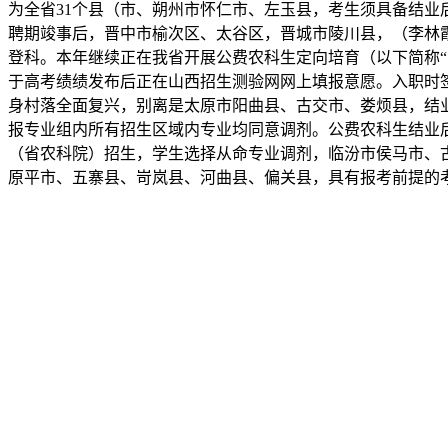
为全省31个县（市、朔州市怀仁市、左玉县，考生须具备结
聘期竣事后，晋中市榆次区、太谷区，晋城市陵川县，（李林
登科。本年继续正在我省开展公费农科生定向培育（以下简称
于高考绩绩发布后正在山西招生测验网网上填报意愿。入职时
身村落全面复兴，别离是太原市阳曲县、古交市、娄烦县，结
报专业组内所有招生区域内专业均同意调剂。公费农科生结业
（省农科院）招生，学生选择从命专业调剂，临汾市侯马市、
原平市、五寨县、岢岚县、河曲县、偏关县，具有报考前提的