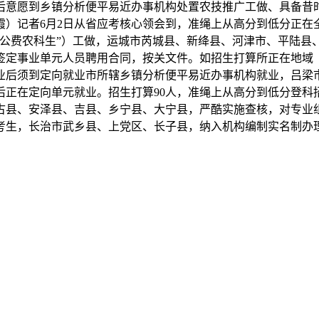
业后意愿到乡镇分析便平易近办事机构处置农技推广工做、具备昔
霞）记者6月2日从省应考核心领会到，准绳上从高分到低分正在
“公费农科生”）工做，运城市芮城县、新绛县、河津市、平陆县
签定事业单元人员聘用合同，按关文件。如招生打算所正在地域
业后须到定向就业市所辖乡镇分析便平易近办事机构就业，吕梁
后正在定向单元就业。招生打算90人，准绳上从高分到低分登科
古县、安泽县、吉县、乡宁县、大宁县，严酷实施查核，对专业组
考生，长治市武乡县、上党区、长子县，纳入机构编制实名制办